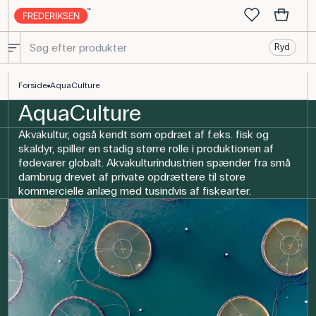
Ryd
AquaCulture | Lær om opdræt af fisk og skaldyr
Forside
AquaCulture
AquaCulture
Akvakultur, også kendt som opdræt af f.eks. fisk og
skaldyr, spiller en stadig større rolle i produktionen af
fødevarer globalt. Akvakulturindustrien spænder fra små
dambrug drevet af private opdrættere til store
kommercielle anlæg med tusindvis af fiskearter.