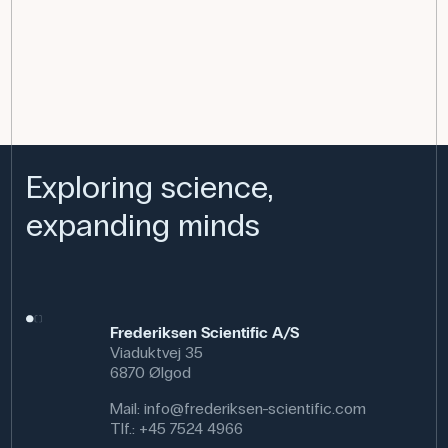
Exploring science,
expanding minds
Frederiksen Scientific A/S
Viaduktvej 35
6870 Ølgod
Mail:
info@frederiksen-scientific.com
Tlf.:
+45 7524 4966