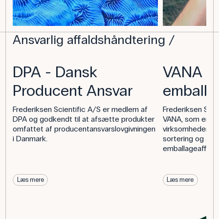
Ansvarlig affaldshåndtering
DPA - Dansk
VANA - 
Producent Ansvar
emballa
Frederiksen Scientific A/S er medlem af
Frederiksen Scie
DPA og godkendt til at afsætte produkter
VANA, som er en 
omfattet af producentansvarslovgivningen
virksomheder, de
i Danmark.
sortering og aff
emballageaffald.
Læs mere
Læs mere