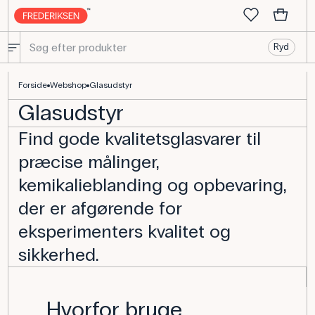
Ryd
Udvalg af laboratorieudstyr i glas - Frederiksen Scientific
Forside
Webshop
Glasudstyr
Glasudstyr
Find gode kvalitetsglasvarer til
præcise målinger,
kemikalieblanding og opbevaring,
der er afgørende for
eksperimenters kvalitet og
sikkerhed.
Hvorfor bruge