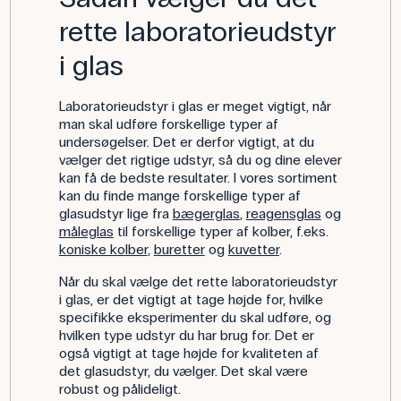
rette laboratorieudstyr
i glas
Laboratorieudstyr i glas er meget vigtigt, når
man skal udføre forskellige typer af
undersøgelser. Det er derfor vigtigt, at du
vælger det rigtige udstyr, så du og dine elever
kan få de bedste resultater. I vores sortiment
kan du finde mange forskellige typer af
glasudstyr lige fra
bægerglas
,
reagensglas
og
måleglas
til forskellige typer af kolber, f.eks.
koniske kolber
,
buretter
og
kuvetter
.
Når du skal vælge det rette laboratorieudstyr
i glas, er det vigtigt at tage højde for, hvilke
specifikke eksperimenter du skal udføre, og
hvilken type udstyr du har brug for. Det er
også vigtigt at tage højde for kvaliteten af
det glasudstyr, du vælger. Det skal være
robust og pålideligt.