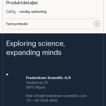
Produktdetaljer
CaCl
- vandig opløsning.
2
Faresymboler
Exploring science,
expanding minds
Frederiksen Scientific A/S
Viaduktvej 35
6870 Ølgod
Mail:
info@frederiksen-scientific.com
Tlf.:
+45 7524 4966