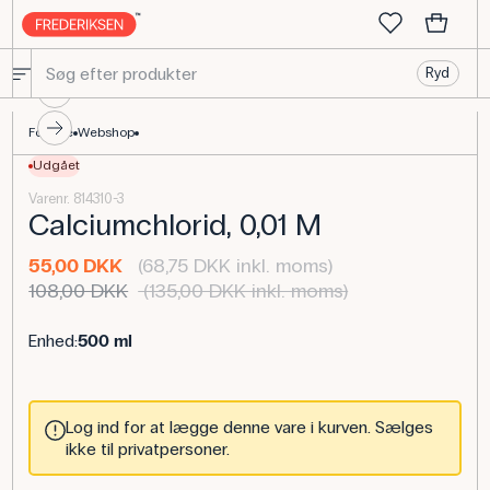
Ryd
Calciumchlorid, 0,01 M - Essential for Scientific Experiments - Fre
Forside
Webshop
Udgået
Varenr. 814310-3
Calciumchlorid, 0,01 M
55,00 DKK
(68,75 DKK inkl. moms)
108,00 DKK
(135,00 DKK inkl. moms)
Enhed:
500 ml
Log ind for at lægge denne vare i kurven. Sælges
ikke til privatpersoner.