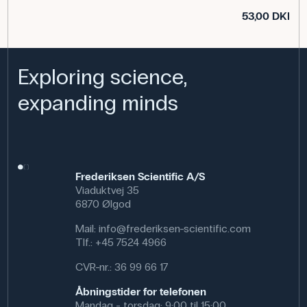
53,00 DKK
E
Exploring science,
expanding minds
Frederiksen Scientific A/S
Viaduktvej 35
6870 Ølgod
Mail:
info@frederiksen-scientific.com
Tlf.:
+45 7524 4966
CVR-nr.: 36 99 66 17
Åbningstider for telefonen
Mandag - torsdag: 9:00 til 15:00