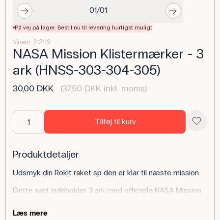
01/01
På vej på lager. Bestil nu til levering hurtigst muligt
Varenr. 212119
NASA Mission Klistermærker - 3
ark (HNSS-303-304-305)
30,00 DKK
(37,50 DKK inkl. moms)
Tilføj til kurv
Produktdetaljer
Udsmyk din Rokit raket sp den er klar til næste mission.
Dette sæt indeholder 3 ark med officielle NASA Mission
Patch klistermærker:
Læs mere
Core Mission Patch