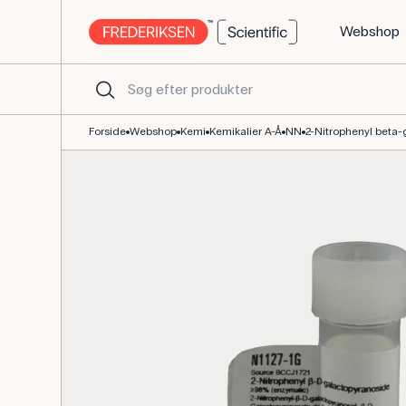
Webshop
ONPG 2-nitrophenyl beta-galactopyranoside 1 g til biokemi
Forside
Webshop
Kemi
Kemikalier A-Å
NN
2-Nitrophenyl beta-