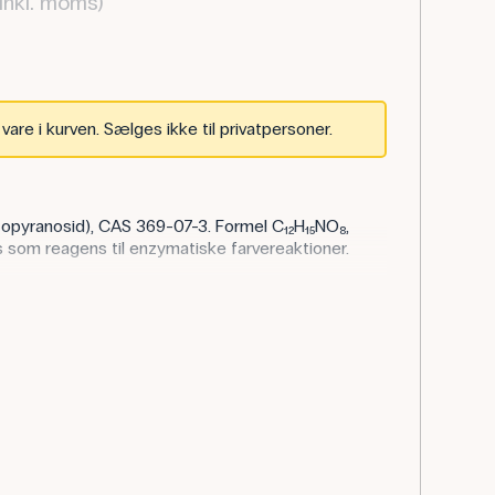
inkl. moms)
are i kurven. Sælges ikke til privatpersoner.
opyranosid), CAS 369-07-3. Formel C₁₂H₁₅NO₈,
som reagens til enzymatiske farvereaktioner.
iologi som kromogent substrat for β-
t ved spaltning). Egner sig til LacZ-assays,
mkinetik i undervisningen.
yl-b-D-galactopyranosid