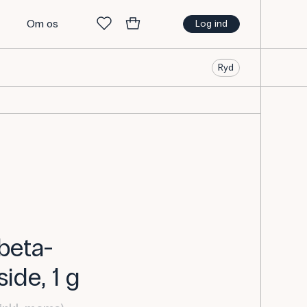
t
Om os
Log ind
Ryd
beta-
ide, 1 g