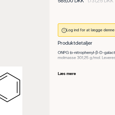
585,00 DKK
(731,25 DKK 
Log ind for at lægge denne v
Produktdetaljer
ONPG (o-nitrophenyl-β-D-galact
molmasse 301,25 g/mol. Leveres 
Anvendelse af produktet
Læs mere
Stoffet bruges i biokemi/mikrob
galactosidase (gul o-nitrophenola
induktion/undertrykkelse og enzy
Specifikationer
Synonym: ONPG, o-nitrophen
Vægt (g): 1 g