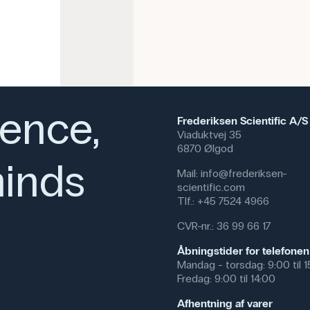
CAS NR: 369-07-3
Molmasse: 301.25 g/mol
ience,
Frederiksen Scientific A/S
Viaduktvej 35
6870 Ølgod
inds
Mail:
info@frederiksen-
scientific.com
Tlf.:
+45 7524 4966
CVR-nr.: 36 99 66 17
Åbningstider for telefonen
Mandag - torsdag: 9:00 til 
Fredag: 9:00 til 14:00
Afhentning af varer