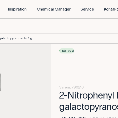
Inspiration
Chemical Manager
Service
Kontak
galactopyranoside, 1 g
1 på lager
Varenr. 790210
2-Nitrophenyl 
galactopyranos