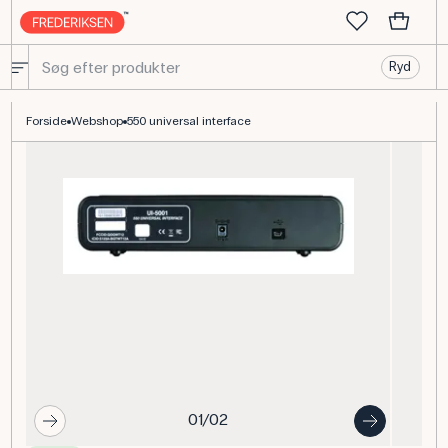
Ryd
PASCO 550 interface til fysik- og laboratorieforsøg
Forside
Webshop
550 universal interface
01/02