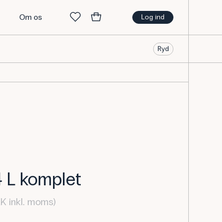
t
Om os
Log ind
Ryd
4 L komplet
K inkl. moms)