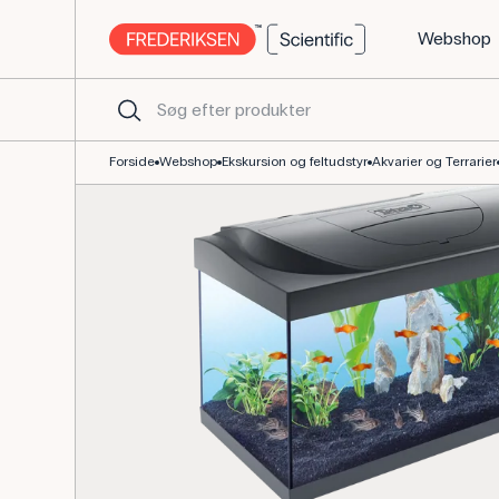
Webshop
Akvariesæt 54 L komplet til naturvidenskabsundervisning
Forside
Webshop
Ekskursion og feltudstyr
Akvarier og Terrarier