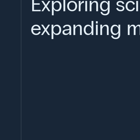
Exploring sc
expanding m