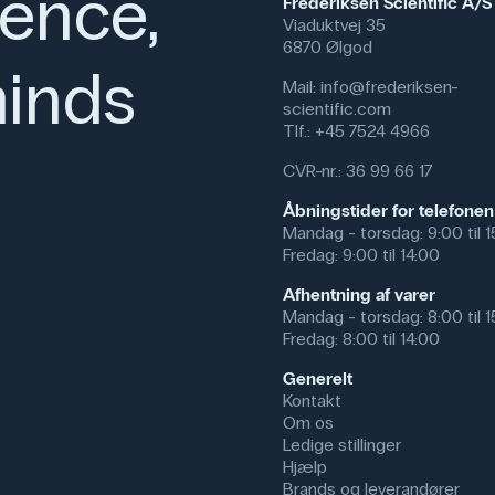
ience,
Frederiksen Scientific A/S
Viaduktvej 35
6870 Ølgod
inds
Mail:
info@frederiksen-
scientific.com
Tlf.:
+45 7524 4966
CVR-nr.: 36 99 66 17
Åbningstider for telefonen
Mandag - torsdag: 9:00 til 
Fredag: 9:00 til 14:00
Afhentning af varer
Mandag - torsdag: 8:00 til 
Fredag: 8:00 til 14:00
Generelt
Kontakt
Om os
Ledige stillinger
Hjælp
Brands og leverandører