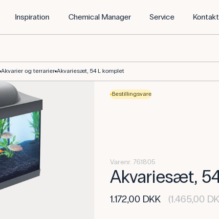
Inspiration
Chemical Manager
Service
Kontak
Akvarier og terrarier
Akvariesæt, 54 L komplet
Bestillingsvare
Varenr. 761805
Akvariesæt, 5
1.172,00 DKK
(1.465,00 DK