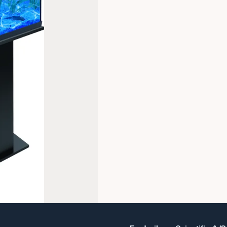
Anvendelse af produktet
Akvariesættet kan bruges i underv
økologiske principper såsom livs
eksperimentere med forskellige t
(vær opmærksom på at der ikke
dyreværnslovgivningen).
Akvariesættet kan også bruges t
børneværelser eller lignende.
Specifikationer
Volumen: 54 L
Dimensioner: (l x b x h) 61 cm