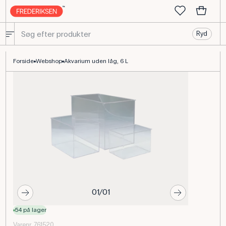
Ryd
Akvarium 6 L uden låg - transparent plast til forsøg
Forside
Webshop
Akvarium uden låg, 6 L
01/01
54 på lager
Varenr. 761520