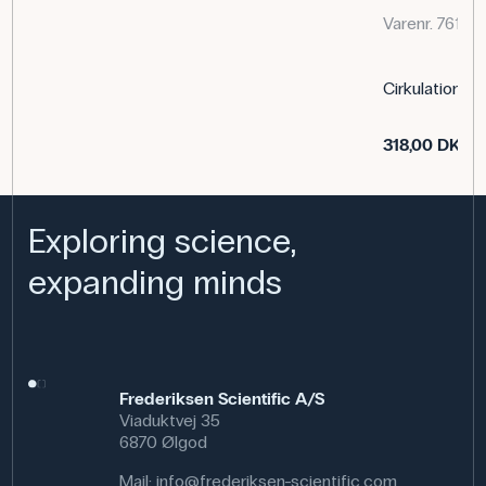
Varenr. 761410
Cirkulations 
318,00 DKK
Exploring science,
expanding minds
Frederiksen Scientific A/S
Viaduktvej 35
6870 Ølgod
Mail:
info@frederiksen-scientific.com