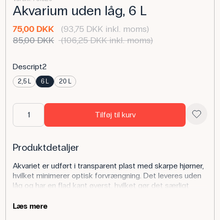
Akvarium uden låg, 6 L
75,00 DKK
(93,75 DKK inkl. moms)
85,00 DKK
(106,25 DKK inkl. moms)
Descript2
2,5 L
6 L
20 L
Tilføj til kurv
Produktdetaljer
Akvariet er udført i transparent plast med skarpe hjørner,
hvilket minimerer optisk forvrængning. Det leveres uden
låg og har en flad kant øverst, hvilket gør det særligt
velegnet til eksperimenter, hvor der er behov for fri
adgang til overfladen. Volumenet er 6 liter, og målene er
Læs mere
26,5 x 16,5 x 16 cm.