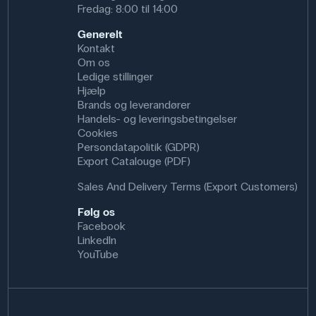
Fredag: 8:00 til 14:00
80 år gammel, før der sker ét Np-237-henfald pr. sekund.
Generelt
Relevante eksperimenter se følgende link:
Alfa- beta- og
Kontakt
gammastråling
Alfapartikler, gnistdetektoren
Om os
Ledige stillinger
Bortskaffelse af radioaktive kilder: Ved bortskaffelse af
Hjælp
radioaktive kilder læs mere
her
Brands og leverandører
Anvendelse af produktet
Handels- og leveringsbetingelser
Cookies
I kernefysik kan eleverne (under opsyn af kvalificeret
Persondatapolitik (GDPR)
personale) undersøge rækkevidde/absorptionskurver,
Export Catalouge (PDF)
skærmning samt forskel på alfa, beta og gamma med
passende detektorer og afskærmning.
Sales And Delivery Terms (Export Customers)
Specifikationer
Følg os
Facebook
Grundstof: Alfa-kilde
LinkedIn
Radioaktiv kilde: Alfakilde
YouTube