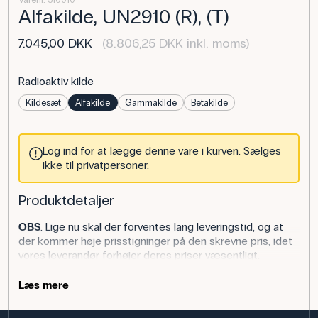
Varenr. 510010
Alfakilde, UN2910 (R), (T)
7.045,00 DKK
(8.806,25 DKK inkl. moms)
Radioaktiv kilde
Kildesæt
Alfakilde
Gammakilde
Betakilde
Log ind for at lægge denne vare i kurven. Sælges
ikke til privatpersoner.
Produktdetaljer
OBS
. Lige nu skal der forventes lang leveringstid, og at
der kommer høje prisstigninger på den skrevne pris, idet
vores leverandør forhøjer deres priser væsentligt.
Radioaktiv alfakilde monteret i godkendt holder med
Læs mere
plexiglasskaft og gevind for fastspænding.