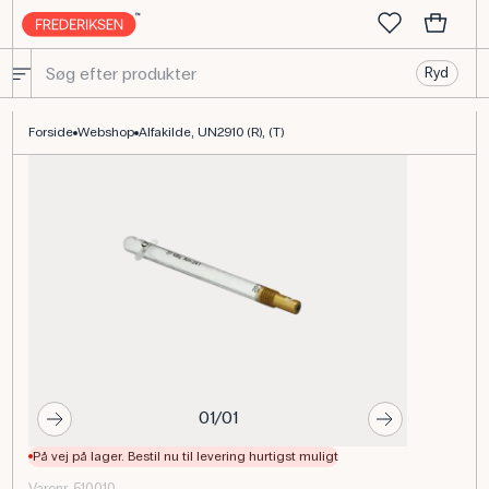
Ryd
Alfakilde UN2910 Americium-241 til kernefysikforsøg
Forside
Webshop
Alfakilde, UN2910 (R), (T)
01/01
På vej på lager. Bestil nu til levering hurtigst muligt