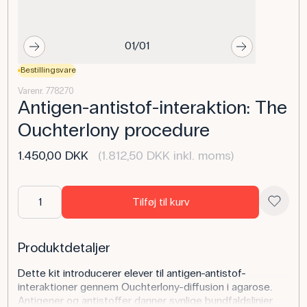
01/01
Bestillingsvare
Varenr. 778270
Antigen-antistof-interaktion: The
Ouchterlony procedure
1.450,00 DKK
(1.812,50 DKK inkl. moms)
Tilføj til kurv
Produktdetaljer
Dette kit introducerer elever til antigen-antistof-
interaktioner gennem Ouchterlony-diffusion i agarose.
Antigener og antistoffer danner synlige bundfaldslinjer