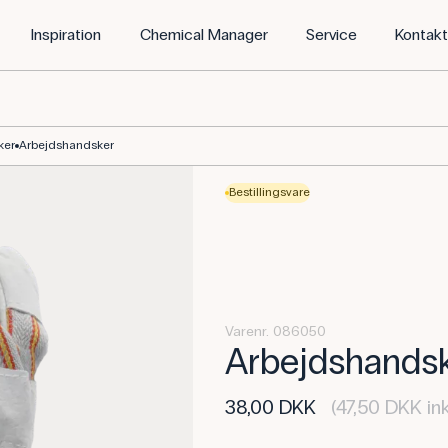
Inspiration
Chemical Manager
Service
Kontak
ker
Arbejdshandsker
Bestillingsvare
Varenr. 086050
Arbejdshands
38,00 DKK
(47,50 DKK in