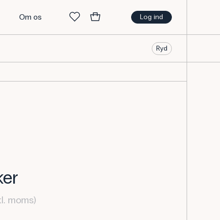
t
Om os
Log ind
Ryd
ker
kl. moms)