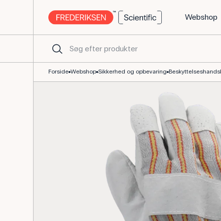
Webshop
Arbejdshandsker str. M, kunstlæder og stof til havearbejde
Forside
Webshop
Sikkerhed og opbevaring
Beskyttelseshands