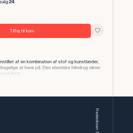
salg:
24
Tilføj til kurv
mstillet af en kombination af stof og kunstlæder,
ehagelige at have på. Den elastiske håndryg sikrer
ægelighed.
 velegnede til brug, hvor der er behov for en
ære i sløjd, teknikfag eller inden for
 e. lign. hvor hænderne skal beskyttes mod torne
Frederiksen Scientific A/S
god all-round arbejdshandske og kan også bruges