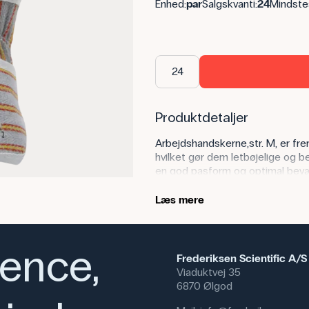
Enhed:
par
Salgskvanti:
24
Mindste
Produktdetaljer
Arbejdshandskerne,str. M, er fre
hvilket gør dem letbøjelige og b
en god pasform og optimal bev
Anvendelse af produktet
Læs mere
Disse arbejdshandsker er særligt
beskyttende handske. Dette kan v
ience,
håndværksmæssige job i gartneri
Frederiksen Scientific A/S
og skarpe genstande.
Viaduktvej 35
6870 Ølgod
Arbejdshandskerne er altså en 
som havehandsker.