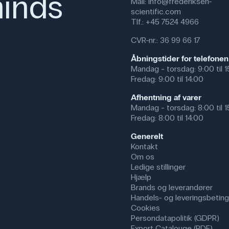
inds
Mail:
info@frederiksen-
scientific.com
Specifikationer
Tlf.:
+45 7524 4966
Størrelse USR: M
CVR-nr.: 36 99 66 17
Materiale: Kunstlæder, Stof
Åbningstider for telefonen
Mandag - torsdag: 9:00 til 
Fredag: 9:00 til 14:00
Afhentning af varer
Mandag - torsdag: 8:00 til 
Fredag: 8:00 til 14:00
Generelt
Kontakt
Om os
Ledige stillinger
Hjælp
Brands og leverandører
Handels- og leveringsbeting
Cookies
Persondatapolitik (GDPR)
Export Catalouge (PDF)