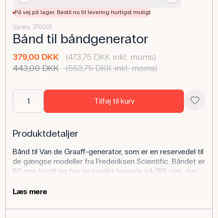
På vej på lager. Bestil nu til levering hurtigst muligt
Varenr. 370001
Bånd til båndgenerator
379,00 DKK
(473,75 DKK inkl. moms)
443,00 DKK
(553,75 DKK inkl. moms)
Tilføj til kurv
Produktdetaljer
Bånd til Van de Graaff-generator, som er en reservedel til
de gængse modeller fra Frederiksen Scientific. Båndet er
50 mm bredt og har en samlet længde på 785 mm, der
strækkes ved montering, så det færdige bånd ligger
dobbelt og klemt sammen med en længde på ca. 390
Læs mere
mm.
Instruktions video til skift af bånd på Frederiksen