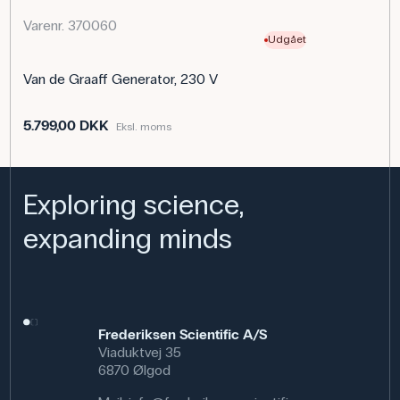
Varenr. 370060
Udgået
Van de Graaff Generator, 230 V
5.799,00 DKK
Eksl. moms
Exploring science,
expanding minds
Frederiksen Scientific A/S
Viaduktvej 35
6870 Ølgod