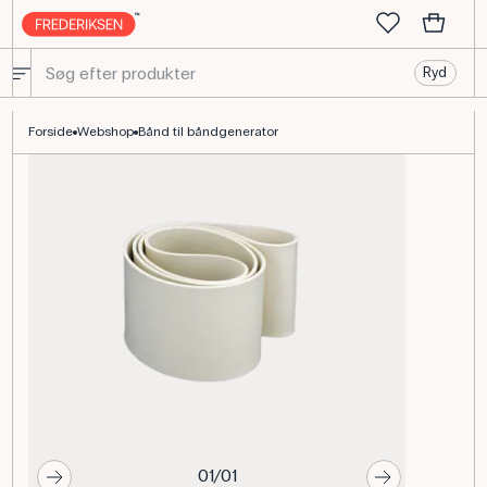
Ryd
Reservebånd til Van de Graaff-generator 50 mm × 785 mm
Forside
Webshop
Bånd til båndgenerator
01/01