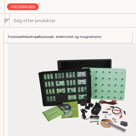
Basissæt elektricitet og magnetisme til fysikundervisningen
Forside
Webshop
Basissæt, elektricitet og magnetisme