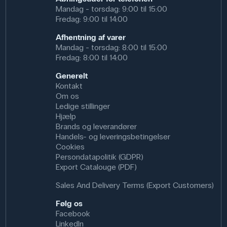
Diode
Mandag - torsdag: 9:00 til 15:00
Lige tilslutning, 9 stk
Fredag: 9:00 til 14:00
Spændingsforbindelse
Afhentning af varer
AC adapter DC
Mandag - torsdag: 8:00 til 15:00
Tilslutningskabler
Fredag: 8:00 til 14:00
2 stk. 4/4 mm rød og sort, 50 cm
2 stk. 4mm/clips rød og sort, 60 cm
Generelt
Læremateriale på cd (engelsk)
Kontakt
Forskellige materialer, sæt
Om os
Ledige stillinger
Sættet er pakket i en opbevaringsboks med indsats og
Hjælp
låg.
Brands og leverandører
Kontaktskinnerne er endnu ikke monteret på gearkassen.
Handels- og leveringsbetingelser
Cookies
Anvendelse af produktet
Persondatapolitik (GDPR)
Export Catalouge (PDF)
I fysik og el-lære (fra ca. 11 år) kan eleverne opbygge og
analysere serie-/parallelkredsløb, måle strøm/spænding,
Sales And Delivery Terms (Export Customers)
undersøge modstande, NTC og dioder, samt koble
relæer og motorer. I teknologi kan platformen bruges til
Følg os
hurtig prototyping af sensorkredse.
Facebook
LinkedIn