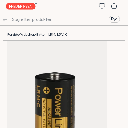
Ryd
Batteri LR14 1,5 V C-format alkalisk til elevforsøg
Forside
Webshop
Batteri, LR14, 1,5 V, C