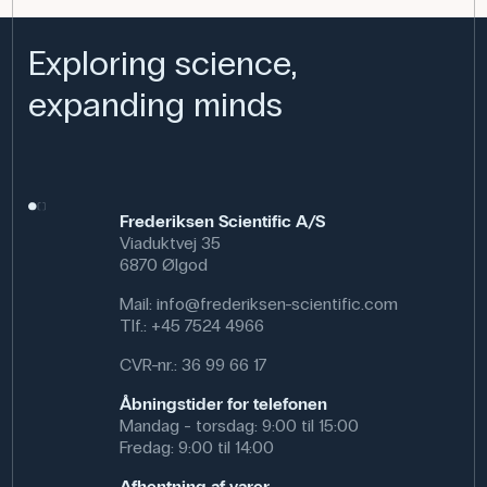
som udgangspunkt for temaer om havmiljø, klima og
bæredygtighed – fx tangens rolle i kulstofkredsløbet og
dens anvendelse som fødevarer eller biobrændsel.
Exploring science,
I praksis kan et sådant redskab også anvendes i
expanding minds
naturvejledning, på naturskoler og i formidlingsarbejde
ved kysten, hvor både børn og voksne kan få en hands-
on oplevelse af den marine biodiversitet.
Specifikationer
Frederiksen Scientific A/S
Dimensioner: (l x b) 110 cm x 110 cm
Viaduktvej 35
Materiale: Vinyl
6870 Ølgod
Mail:
info@frederiksen-scientific.com
Tlf.:
+45 7524 4966
CVR-nr.: 36 99 66 17
Åbningstider for telefonen
Mandag - torsdag: 9:00 til 15:00
Fredag: 9:00 til 14:00
Afhentning af varer