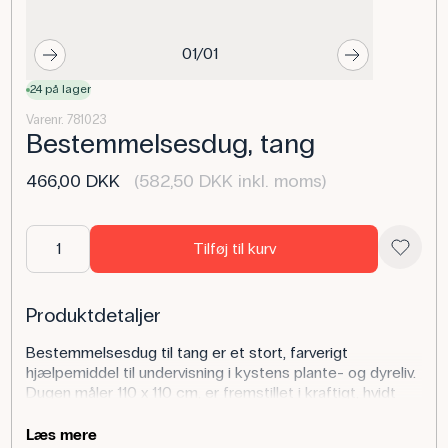
01/01
24 på lager
Varenr. 781023
Bestemmelsesdug, tang
466,00 DKK
(582,50 DKK inkl. moms)
Tilføj til kurv
Produktdetaljer
Bestemmelsesdug til tang er et stort, farverigt
hjælpemiddel til undervisning i kystens plante- og dyreliv.
Dugen måler 110 x 110 cm, er fremstillet i kraftigt, hvidt
vinyl og er derfor både slidstærk og nem at rengøre efter
brug i felten. Den viser en pædagogisk inddeling af
Læs mere