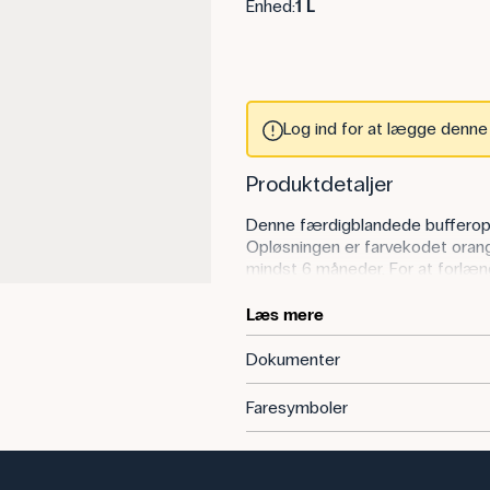
Enhed:
1 L
Log ind for at lægge denne v
Produktdetaljer
Denne færdigblandede bufferopløs
Opløsningen er farvekodet orang
mindst 6 måneder. For at forlæ
bufferen køligt.
Læs mere
Dokumenter
Anvendelse af produktet
Faresymboler
I undervisningen kan pH 10-buffer
arbejdes med basiske opløsninge
sikrer nøjagtige målinger i kemi
skelne bufferen fra andre opløsni