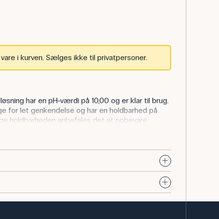
are i kurven. Sælges ikke til privatpersoner.
ning har en pH-værdi på 10,00 og er klar til brug.
e for let genkendelse og har en holdbarhed på
nge holdbarheden anbefales det at opbevare
en bruges til kalibrering af pH-metre, når der
r. Eleverne får dermed erfaring med, hvordan man
ske analyser. Den tydelige farvekode gør det let at
nger og bidrager til en sikker og overskuelig