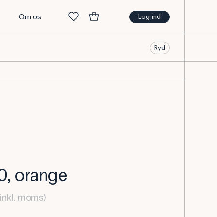
t
Om os
Log ind
Ryd
00, orange
inkl. moms)