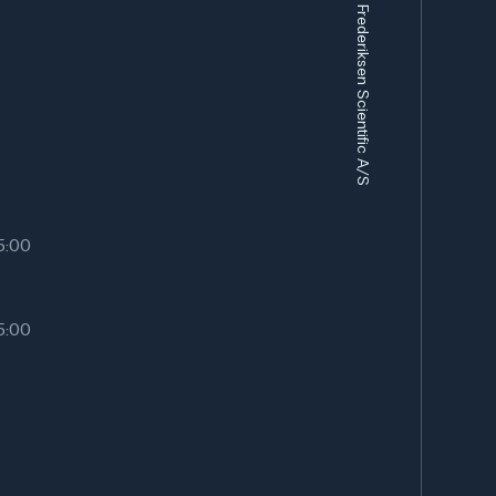
Frederiksen Scientific A/S
r og industrielle processer, hvor præcis pH-kontrol
ntrol af vandprøver eller i kemiske synteser.
Stødpudeopløsning, pH buffer
15:00
15:00