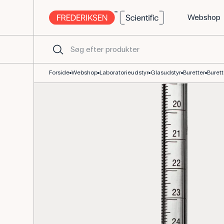
Webshop
Burette m. Glashane, 25 mL, 0,1 mL Inddeling, 50 cm
Forside
Webshop
Laboratorieudstyr
Glasudstyr
Buretter
Burett