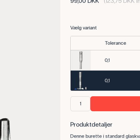
99,00 DKK
(123,75 DKK i
Vælg variant
Tolerance
0,1
0,1
Produktdetaljer
Denne burette i standard glaskv