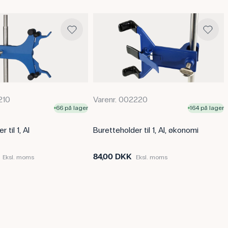
210
Varenr. 002220
66 på lager
164 på lager
 til 1, Al
Buretteholder til 1, Al, økonomi
84,00 DKK
Eksl. moms
Eksl. moms