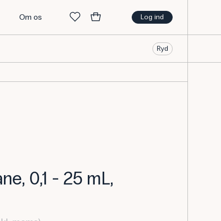
t
Om os
Log ind
Ryd
ne, 0,1 - 25 mL,