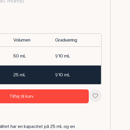
nkl. moms)
Volumen
Graduering
50 mL
1/10 mL
25 mL
1/10 mL
Tilføj til kurv
alitet har en kapacitet på 25 mL og en