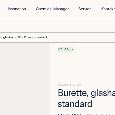
Inspiration
Chemical Manager
Service
Kontak
e, glashane, 0,1 - 25 mL, standard
52 på lager
Varenr. 014810
Burette, glasha
standard