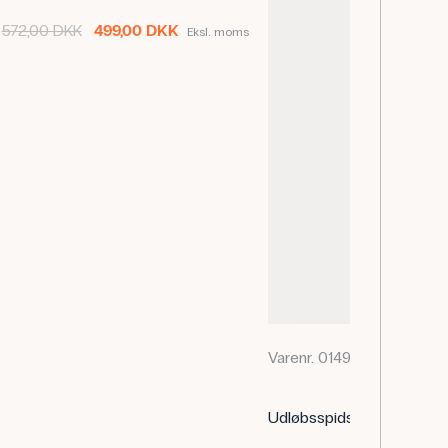
572,00 DKK
499,00 DKK
Eksl. moms
Varenr. 014915
Udløbsspids til burette