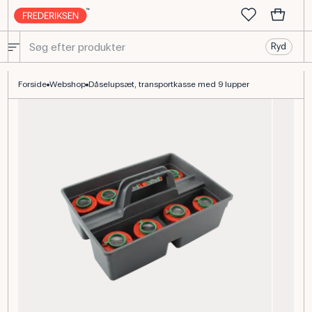
Ryd
Dåselupsæt med 9 lupper i transportkasse til naturobservation
Forside
Webshop
Dåselupsæt, transportkasse med 9 lupper