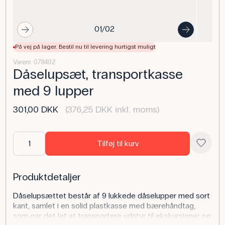
01/02
På vej på lager. Bestil nu til levering hurtigst muligt
Varenr. 078402
Dåselupsæt, transportkasse
med 9 lupper
301,00 DKK
(376,25 DKK inkl. moms)
Tilføj til kurv
Produktdetaljer
Dåselupsættet består af 9 lukkede dåselupper med sort
kant, samlet i en solid plastkasse med bærehåndtag,
som gør det let at transportere udstyr til ekskursioner og