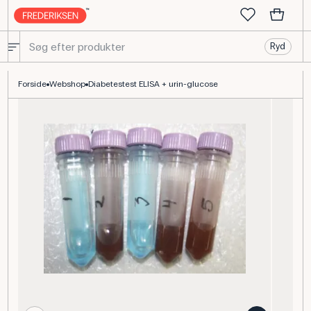
Ryd
Diabetestest ELISA og uringlucose til undervisning
Forside
Webshop
Diabetestest ELISA + urin-glucose