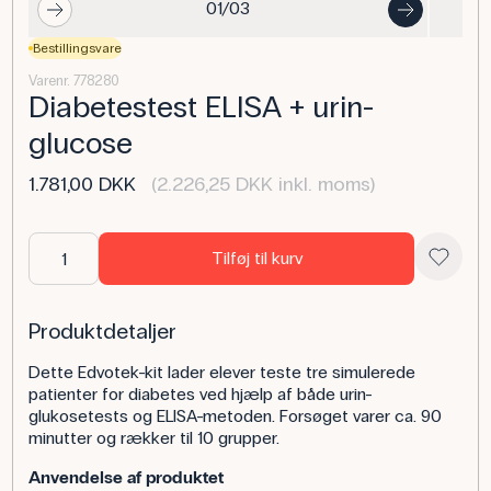
01/03
Bestillingsvare
Varenr. 778280
Diabetestest ELISA + urin-
glucose
1.781,00 DKK
(2.226,25 DKK inkl. moms)
Tilføj til kurv
Produktdetaljer
Dette Edvotek-kit lader elever teste tre simulerede
patienter for diabetes ved hjælp af både urin-
glukosetests og ELISA-metoden. Forsøget varer ca. 90
minutter og rækker til 10 grupper.
Anvendelse af produktet