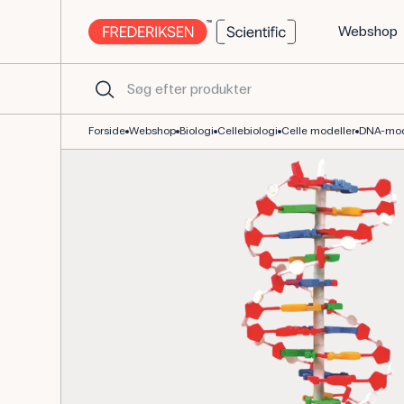
Webshop
DNA-model 50 cm til biologiundervisningen og labkurser
Forside
Webshop
Biologi
Cellebiologi
Celle modeller
DNA-mode