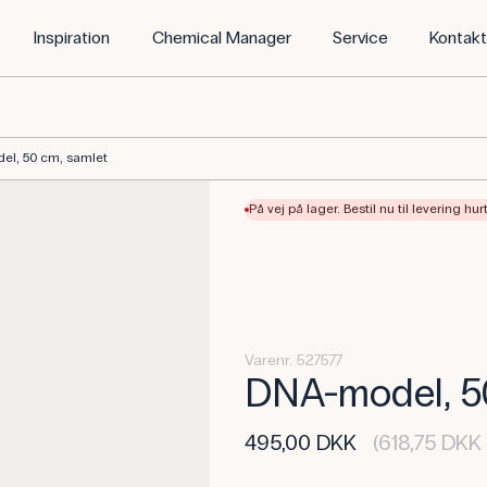
Inspiration
Chemical Manager
Service
Kontak
l, 50 cm, samlet
På vej på lager. Bestil nu til levering hur
Varenr. 527577
DNA-model, 5
495,00 DKK
(618,75 DKK 