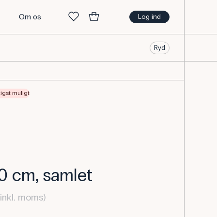
t
Om os
Log ind
Ryd
tigst muligt
0 cm, samlet
inkl. moms)