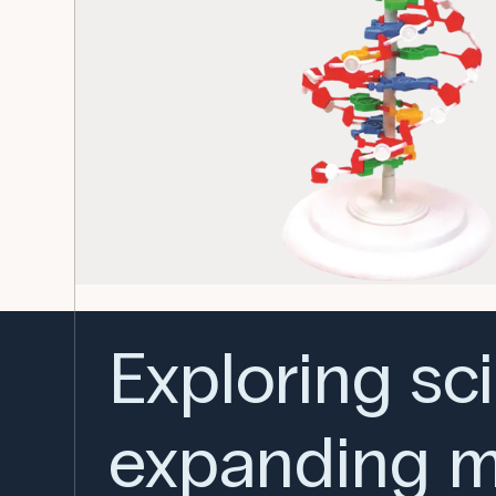
Exploring sc
expanding m