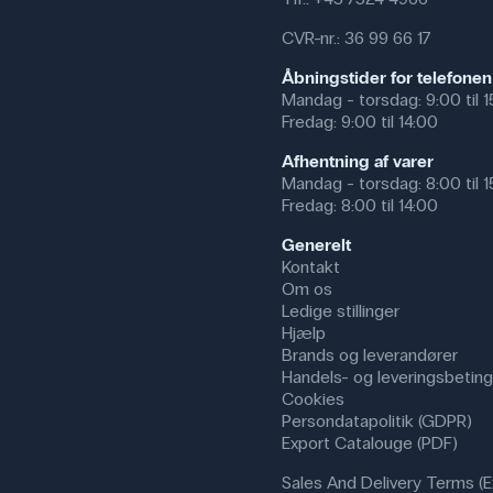
om genetik, proteinsyntese og c
velegnet til klassegennemgang, h
CVR-nr.: 36 99 66 17
basernes bindinger og den spira
Åbningstider for telefonen
I andre sammenhænge kan model
Mandag - torsdag: 9:00 til 
uddannelser eller i patientunderv
Fredag: 9:00 til 14:00
forklare komplekse biologiske 
som en iøjnefaldende demonstrat
Afhentning af varer
Mandag - torsdag: 8:00 til 
Fredag: 8:00 til 14:00
Specifikationer
Generelt
Kontakt
Dimensioner: (h) 50 cm
Om os
Ledige stillinger
Hjælp
Brands og leverandører
Handels- og leveringsbeting
Cookies
Persondatapolitik (GDPR)
Export Catalouge (PDF)
Sales And Delivery Terms (E