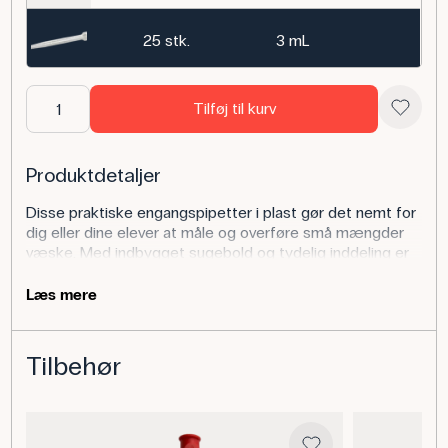
25 stk.
3 mL
Tilføj til kurv
Produktdetaljer
Disse praktiske engangspipetter i plast gør det nemt for
dig eller dine elever at måle og overføre små mængder
væske. Med indbygget sugebold og tydelig inddeling er
pipetterne velegnede til en lang række forsøg i både
natur/teknologi, biologi og kemi.
Læs mere
Tilbehør
Anvendelse af produktet
Du kan bruge disse dråbepipetter til præcis dosering af
væsker i alt fra simple farveblandingsforsøg til mere
avancerede titreringer eller bioteknologiske