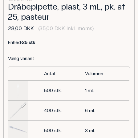
Dråbepipette, plast, 3 mL, pk. af
25, pasteur
28,00 DKK
(35,00 DKK inkl. moms)
Enhed:
25 stk
Vælg variant
Antal
Volumen
500 stk.
1 mL
400 stk.
6 mL
500 stk.
3 mL