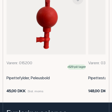
eksperimenter. De er nemme at bruge for både lærere
og elever og mindsker risikoen for spild og
krydskontaminering. Ideelle til klassesæt, feltarbejde og
situationer.
Specifikationer
Volumen: 3 mL
Antal: 25 stk.
Materiale: Slagfast polyethylen (LD-PE)
Varenr. 015200
Varenr. 0320
629 på lager
Pipettefylder, Peleusbold
Pipettestativ,
45,00 DKK
148,00 DKK
Eksl. moms