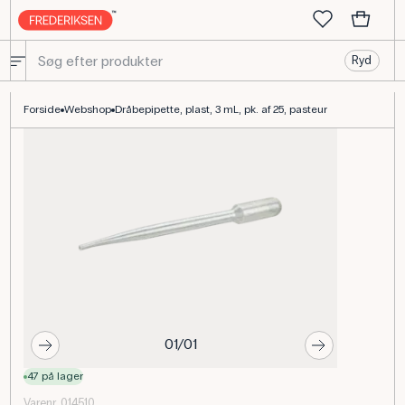
Ryd
Dråbepipette, Plast, 3 mL Pasteur, Pakke á 25 stk.
Forside
Webshop
Dråbepipette, plast, 3 mL, pk. af 25, pasteur
01/01
47 på lager
Varenr. 014510