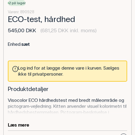
2 på lager
Varenr. 890928
ECO-test, hårdhed
545,00 DKK
(681,25 DKK inkl. moms)
Enhed:
sæt
Log ind for at lægge denne vare i kurven. Sælges
ikke til privatpersoner.
Produktdetaljer
Visocolor ECO hårdhedstest med bredt måleområde og
pictogram-vejledning. Kitten anvender visuel kolorimetri til
hårdhedsbestemmelsen. Pictogram-beskrivelse i
manualen gør fremgangsmåden let forståelig og testen
nem at udføre.
Læs mere