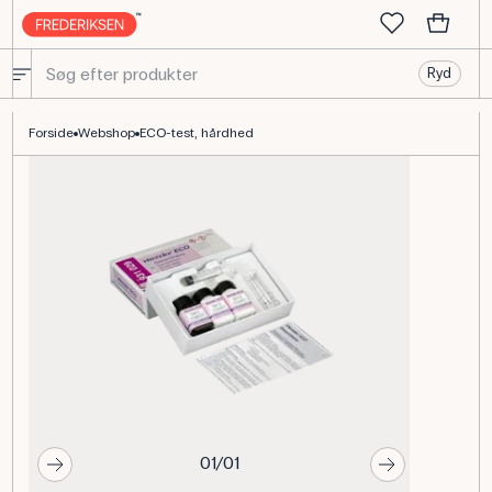
Ryd
Visocolor ECO hårdhedstest til vandhårdhed og miljøanalyse
Forside
Webshop
ECO-test, hårdhed
01/01