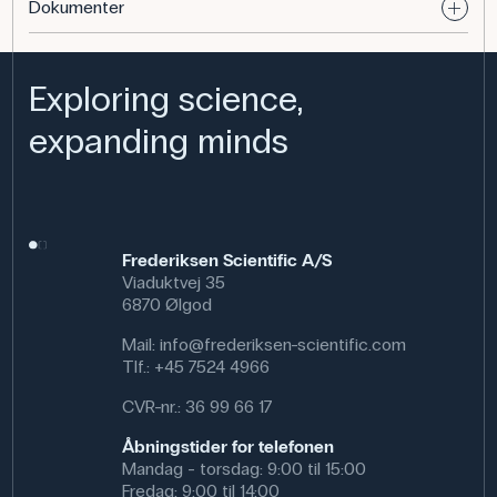
Kittet er egnet til drikkevand, procesvand og feltbrug og
Dokumenter
kan anvendes til havvand efter 1:30-fortynding.
Anvendelse af produktet
Exploring science,
I naturfag og geografi kan elever sammenligne lokal
vandhårdhed og diskutere konsekvenser af vandets
expanding minds
hårdhed for husholdningsapparater og industri.
Specifikationer
Frederiksen Scientific A/S
Viaduktvej 35
6870 Ølgod
Mail:
info@frederiksen-scientific.com
Tlf.:
+45 7524 4966
CVR-nr.: 36 99 66 17
Åbningstider for telefonen
Mandag - torsdag: 9:00 til 15:00
Fredag: 9:00 til 14:00