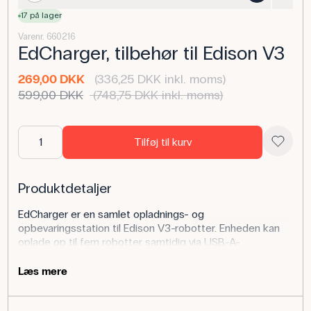
17 på lager
Varenr. 660216
EdCharger, tilbehør til Edison V3
269,00 DKK
(336,25 DKK inkl. moms)
599,00 DKK
(748,75 DKK inkl. moms)
Tilføj til kurv
Produktdetaljer
EdCharger er en samlet opladnings- og
opbevaringsstation til Edison V3-robotter. Enheden kan
oplade op til fem robotter samtidig via USB-A-
strømforsyning og holder dem organiseret og klar til
brug. Konstruktionen er robust og tilpasset
Læs mere
klasseværelsets praktik, så opbevaring og opladning
foregår sikkert og overskueligt.