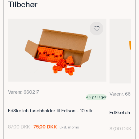
Tilbehør
Anvendelse af produktet
EdCharger bruges i undervisningen til at sikre, at alle
robotter er opladet og klar til programmering og aktivitet.
Den er velegnet til robotkurser, maker spaces og
undervisningsforløb, hvor mange robotter skal holdes
kørende uden afbrydelser.
Specifikationer
Varenr. 660217
Varenr. 66021
62 på lager
EdSketch tuschholder til Edison - 10 stk
EdSketch Tusc
87,00 DKK
75,00 DKK
Eksl. moms
87,00 DKK
7