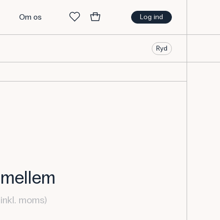
t
Om os
Log ind
Ryd
, mellem
inkl. moms)