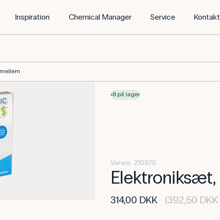
Inspiration
Chemical Manager
Service
Kontak
, mellem
8 på lager
Varenr. 210970
Elektroniksæt
314,00 DKK
(392,50 DKK 