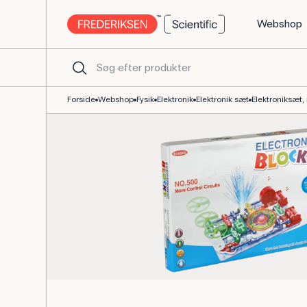
Webshop
Elektroniksæt Mellem Modulært - Frederiksen Scientific
Forside
Webshop
Fysik
Elektronik
Elektronik sæt
Elektroniksæt