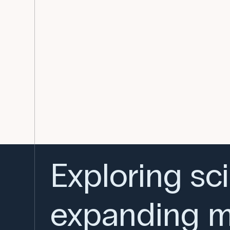
Exploring sc
expanding m