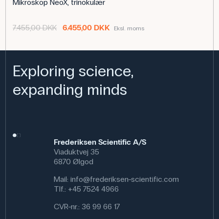
Mikroskop NeoX, trinokulær
7.455,00 DKK
6.455,00 DKK
Eksl. moms
Exploring science,
expanding minds
Frederiksen Scientific A/S
Viaduktvej 35
6870 Ølgod
Mail:
info@frederiksen-scientific.com
Tlf.:
+45 7524 4966
CVR-nr.: 36 99 66 17