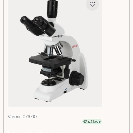
passer til NeoLab/NeoX serien - 076700 og 076710.
Anvendelse af produktet
I biologiundervisningen giver objektivet eleverne mulighed
for at studere organeller som kromosomer, vakuoler og
mitokondrier samt levende bakterier uden forudgående
farvning. Det er ideelt i forløb om cellebiologi, genetik og
mikroorganismer. I laboratorier, fx fødevarekontrol eller
mikrobiologi, bruges fasekontrast til hurtig vurdering af
cellestrukturer og mikrober.
Specifikationer
Forstørrelse (x): 40
Varenr. 076710
27 på lager