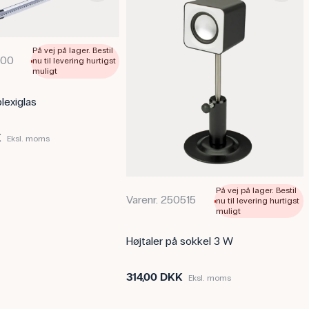
På vej på lager. Bestil
500
nu til levering hurtigst
muligt
plexiglas
K
Eksl. moms
På vej på lager. Bestil
Varenr. 250515
nu til levering hurtigst
muligt
Højtaler på sokkel 3 W
314,00 DKK
Eksl. moms