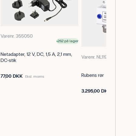
Varenr. 355050
262 på lager
Netadapter, 12 V, DC, 1,5 A, 2,1 mm,
Varenr. NL119216
DC-stik
Rubens rør
77,00 DKK
Eksl. moms
3.295,00 DKK
Eksl. moms