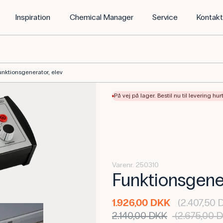
Inspiration
Chemical Manager
Service
Kontak
unktionsgenerator, elev
På vej på lager. Bestil nu til levering hur
Varenr. 250310
Funktionsgener
1.926,00 DKK
(2.407,50 
2.140,00 DKK
(2.675,00 D