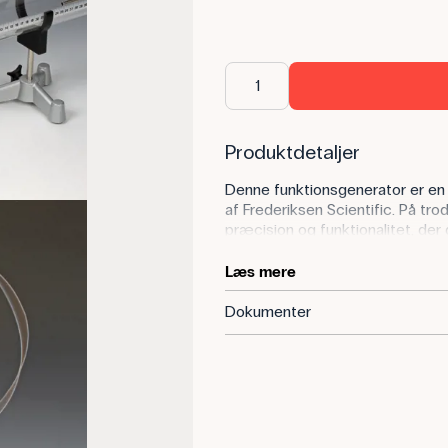
Produktdetaljer
Denne funktionsgenerator er en 
af Frederiksen Scientific. På tr
præcision og funktionalitet, der
grundskole og gymnasium. Denne 
til den noget større funktionsgen
Læs mere
egenskaberne, så kan den uden 
eksperimenter, der anvendes i 
Dokumenter
Generatoren kan gennemløbe frek
til 50,00 kHz med en tolerance 
knapper: Kurveform, frekvens og
sikkerhedsbøsninger. Udgangen 
forsyne en højttaler eller en vibr
diffraktionsforsøg. Frekvensom