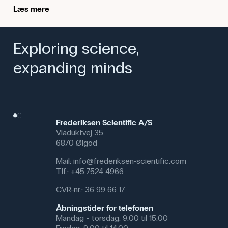
Læs mere
Anvendelse af produktet
I fysik og teknologiundervisning kan pæren bruges i
Exploring science,
forsøg med elektriske kredsløb og energioverførsel.
Farvet lys giver mulighed for at sammenligne
expanding minds
lysintensitet, spektrum og effekt ved forskellige
spændinger. Den kan også anvendes i optiske
demonstrationer og som del af modelbygning, hvor
farvemarkeringer er nyttige.
Specifikationer
Frederiksen Scientific A/S
Farve: Grøn
Viaduktvej 35
Strøm: 0.2 A
6870 Ølgod
Spænding: 3.5 V
Mail:
info@frederiksen-scientific.com
Lampefatning: E10
Tlf.:
+45 7524 4966
CVR-nr.: 36 99 66 17
Åbningstider for telefonen
Mandag - torsdag: 9:00 til 15:00