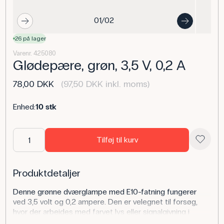
01/02
26 på lager
Varenr. 425080
Glødepære, grøn, 3,5 V, 0,2 A
78,00 DKK
(97,50 DKK inkl. moms)
Enhed:
10 stk
Tilføj til kurv
Produktdetaljer
Denne grønne dværglampe med E10-fatning fungerer
ved 3,5 volt og 0,2 ampere. Den er velegnet til forsøg,
hvor der arbejdes med farvet lys eller signalgivning i
elektriske kredsløb.