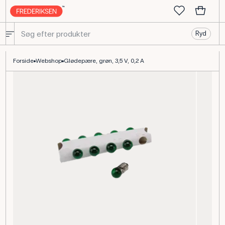
Ryd
Grøn glødepære 3,5 V, 0,2 A til fysikforsøg
Forside
Webshop
Glødepære, grøn, 3,5 V, 0,2 A