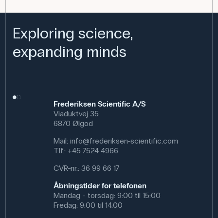
Anvendelse af produktet
I fysikundervisningen kan eleverne bruge gnidetøjet til at
Exploring science,
undersøge, hvordan forskellige materialer reagerer ved
gnidning, og hvordan positive og negative ladninger
expanding minds
opstår. Det bruges ofte sammen med flamingostænger
og elektroskoper som en del af klassiske forsøg i
elektrostatik.
Specifikationer
Dimensioner: (l x b) 190 mm x 190 mm
Frederiksen Scientific A/S
Materiale: Silke
Viaduktvej 35
6870 Ølgod
Mail:
info@frederiksen-scientific.com
Tlf.:
+45 7524 4966
CVR-nr.: 36 99 66 17
Åbningstider for telefonen
Mandag - torsdag: 9:00 til 15:00
Fredag: 9:00 til 14:00