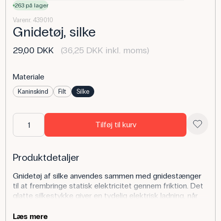
263 på lager
Varenr. 439010
Gnidetøj, silke
29,00 DKK
(36,25 DKK inkl. moms)
Materiale
Kaninskind
Filt
Silke
Tilføj til kurv
Produktdetaljer
Gnidetøj af silke anvendes sammen med gnidestænger
til at frembringe statisk elektricitet gennem friktion. Det
glatte silkestykke giver en tydelig elektrisk ladning, når
det gnides mod egnede materialer som glas eller akryl.
Læs mere