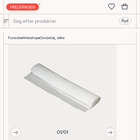
Ryd
Gnidetøj af silke til statisk elektricitet — fysikforsøg
Forside
Webshop
Gnidetøj, silke
01/01