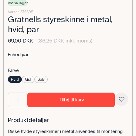
52 på lager
Varenr. 576695
Gratnells styreskinne i metal,
hvid, par
69,00 DKK
(86,25 DKK inkl. moms)
Enhed:
par
Farve
Hvid
Grå
Sølv
Tilføj til kurv
Produktdetaljer
Disse hvide styreskinner i metal anvendes til montering