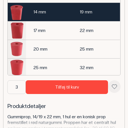
14 mm
19 mm
17 mm
22 mm
20 mm
25 mm
25 mm
32 mm
30 mm
35 mm
Tilføj til kurv
35 mm
45 mm
Produktdetaljer
Gummiprop, 14/19 x 22 mm, 1 hul er en konisk prop
fremstillet i rød naturgummi. Proppen har et centralt hul
47 mm
55 mm