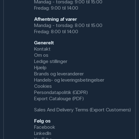
Mandag - torsdag: 9:00 til 15:00
Fredag: 9:00 til 14:00
Specifikationer
Afhentning af varer
Indre Diameter (mm): 14 mm
Mandag - torsdag: 8:00 til 15:00
Farve: Rød
Fredag: 8:00 til 14:00
Antal huller: 1
Ydre Diameter (mm): 19 mm
Generelt
Bunddiameter: 14 mm
Kontakt
Materiale: Gummi
Om os
Topdiameter: 19 mm
Ledige stillinger
Hjælp
Brands og leverandører
Handels- og leveringsbetingelser
Cookies
Persondatapolitik (GDPR)
Export Catalouge (PDF)
Sales And Delivery Terms (Export Customers)
Følg os
Facebook
LinkedIn