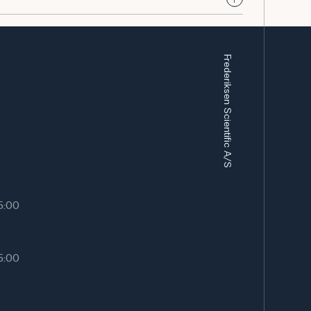
aktionsmekanismer og sikker håndtering af
Frederiksen Scientific A/S
en, Butylethylen, Hexylen, n-Hexen
15:00
15:00