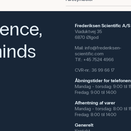
småskalaforsøg med fokus på re
flygtige organiske forbindelser.
Specifikationer
ience,
Frederiksen Scientific A/S
Volumen: 1000 mL
Viaduktvej 35
Synonym: 1-hexen, Butylethyl
6870 Ølgod
CAS NR: 592-41-6
inds
Molmasse: 84.16 g/mol
Mail:
info@frederiksen-
Formel: C₆H₁₂
scientific.com
Tlf.:
+45 7524 4966
CVR-nr.: 36 99 66 17
Åbningstider for telefonen
Mandag - torsdag: 9:00 til 
Fredag: 9:00 til 14:00
Afhentning af varer
Mandag - torsdag: 8:00 til 
Fredag: 8:00 til 14:00
Generelt
Kontakt