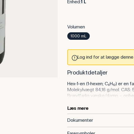
Enhed:
1 L
Volumen
1000 mL
Log ind for at lægge denne v
Produktdetaljer
Hex-1-en (1-hexen; C₆H₁₂) er en fa
Molekylvægt 84,16 g/mol. CAS: 5
Brandfarlig væske/damp – opbev
stinkskab.
Læs mere
Anvendelse af produktet
Dokumenter
Stoffet er velegnet i organisk kem
polymerisationsprincipper og Ma
Faresymboler