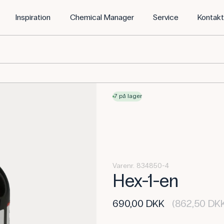
Inspiration
Chemical Manager
Service
Kontak
7 på lager
Varenr. 834850-4
Hex-1-en
690,00 DKK
(862,50 DKK