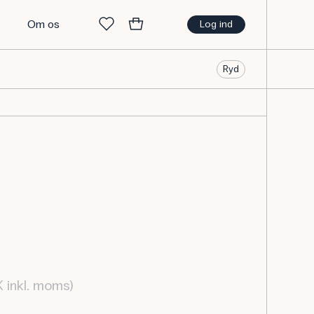
t
Om os
Log ind
Ryd
 inkl. moms)