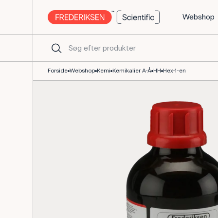
Webshop
Hex-1-en 1 L til organisk kemi og laboratorieforsøg
Forside
Webshop
Kemi
Kemikalier A-Å
HH
Hex-1-en