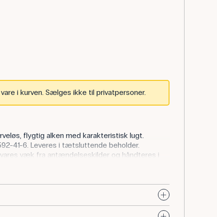
are i kurven. Sælges ikke til privatpersoner.
rveløs, flygtig alken med karakteristisk lugt.
92-41-6. Leveres i tætsluttende beholder.
ares væk fra antændelseskilder og håndteres i
i til addition (hydrering, halogenering),
rkovnikov-regel. Bruges i demonstrations- og