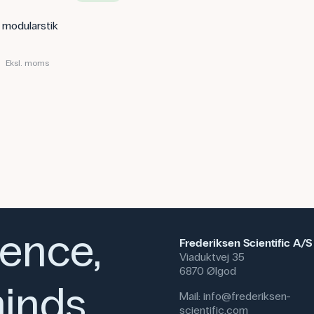
 modularstik
Eksl. moms
ience,
Frederiksen Scientific A/S
Viaduktvej 35
6870 Ølgod
inds
Mail:
info@frederiksen-
scientific.com