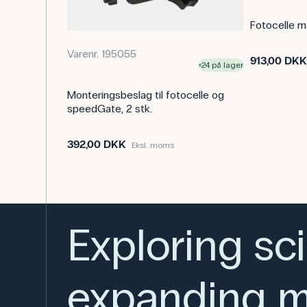
Fotocelle m
Varenr. 195055
913,00 DKK
24 på lager
Monteringsbeslag til fotocelle og
speedGate, 2 stk.
392,00 DKK
Eksl. moms
Exploring sc
expanding m