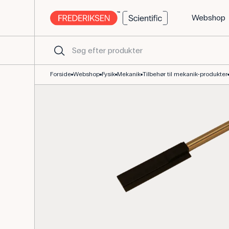
Webshop
Holder til Fotocelle - Reservedel til SpeedGate 197560
Forside
Webshop
Fysik
Mekanik
Tilbehør til mekanik-produkter