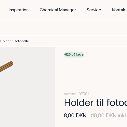
Inspiration
Chemical Manager
Service
Kontak
Holder til fotocelle
626 på lager
Varenr. 197561
Holder til foto
8,00 DKK
(10,00 DKK ink