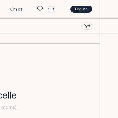
t
Om os
Log ind
Ryd
celle
l. moms)