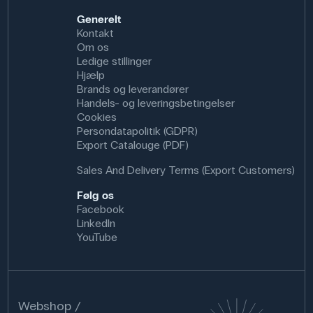
Volumen: 5 L
Generelt
Synonym: Brintoverilte
Kontakt
Renhed: Ren
Om os
CAS NR: 7722-84-1
Ledige stillinger
Molmasse: 34.01 g/mol
Hjælp
Formel: H₂O₂
Brands og leverandører
Handels- og leveringsbetingelser
Cookies
Persondatapolitik (GDPR)
Export Catalouge (PDF)
Sales And Delivery Terms (Export Customers)
Følg os
Facebook
LinkedIn
YouTube
Webshop