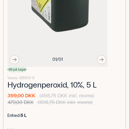
01/01
36 på lager
Varenr. 835100-6
Hydrogenperoxid, 10%, 5 L
399,00 DKK
(498,75 DKK inkl. moms)
479,00 DKK
(598,75 DKK inkl. moms)
Enhed:
5 L