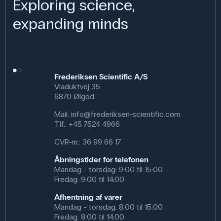
Exploring science,
udligne trykket. For at minimere risiko for nedbrydning og
trykophobning bør hydrogenperoxid opbevares mørkt og
expanding minds
køligt.
Anvendelse af produktet
Frederiksen Scientific A/S
I kemiundervisningen bruges hydrogenperoxid 10 % til
Viaduktvej 35
demonstrationer af kemiske reaktioner som f.eks.
6870 Ølgod
redoxreaktioner og katalyse. Det kan indgå i forsøg med
katalytisk nedbrydning ved hjælp af f,eks. kaliumiodid,
Mail:
info@frederiksen-scientific.com
hvor ilten frigives i form af skum. Det er et forsøg, der
Tlf.:
+45 7524 4966
kan illustrere reaktionshastighed og energifrigivelse.
Stoffet kan også anvendes til simple oxidationsreaktioner
CVR-nr.: 36 99 66 17
eller som en del af analyseforsøg i undervisningen.
Åbningstider for telefonen
Hydrogenperoxid i denne koncentration anvendes også
Mandag - torsdag: 9:00 til 15:00
uden for skolen, f.eks. i laboratorier til rengøring og
Fredag: 9:00 til 14:00
desinfektion, overfladedesinfektion - naturligvis med
Afhentning af varer
korrekt sikkerhedshåndtering.
Mandag - torsdag: 8:00 til 15:00
Specifikationer
Fredag: 8:00 til 14:00