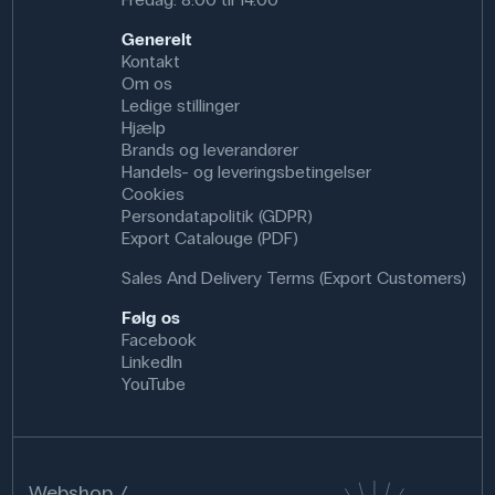
Specifikationer
Generelt
Kontakt
Brand: Kern & Sohn
Om os
Dimensioner: (b x d x h) 210 mm x 345 mm x 330 mm
Ledige stillinger
Hjælp
Brands og leverandører
Handels- og leveringsbetingelser
Cookies
Persondatapolitik (GDPR)
Export Catalouge (PDF)
Sales And Delivery Terms (Export Customers)
Følg os
Facebook
LinkedIn
YouTube
Webshop