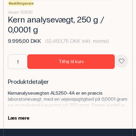
Bestillingsvare
Varenr. 103060
Kern analysevægt, 250 g /
0,0001 g
9.995,00 DKK
(12.493,75 DKK inkl. moms)
Tilføj til kurv
Produktdetaljer
Kernanalysevægten ALS250-4A er en præcis
laboratorievægt, med en vejenøjagtighed på 0,0001 gram
og en maksimal kapacitet på 250 gram. Denne model er
udstyret med en stor, gennemsigtig vindskærm med tre
døre. Vægten er kompakt og kræver minimal plads på
Læs mere
laboratoriebordet. Analysevægten giver mulighed for at
gemme vejeresultater både som absolutte tal og
procentvise ændringer. Vægten har desuden en