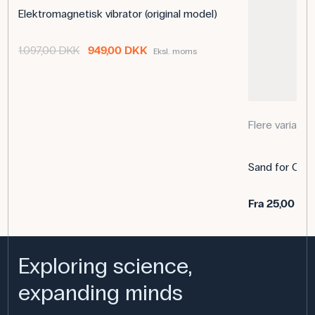
Elektromagnetisk vibrator (original model)
Dimensioner: (l x b) 140 mm x 140 mm
Vægt (g): 150 g
1.097,00 DKK
949,00 DKK
Eksl. moms
Flere variante
Sand for Chlad
Fra
25,00 DK
Exploring science,
expanding minds