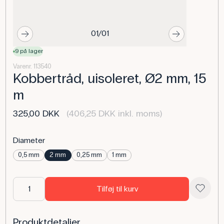
01/01
9 på lager
Varenr. 113540
Kobbertråd, uisoleret, Ø2 mm, 15
m
325,00 DKK
(406,25 DKK inkl. moms)
Diameter
0,5 mm
2 mm
0,25 mm
1 mm
Tilføj til kurv
Produktdetaljer