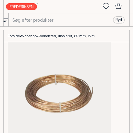
Ryd
Kobbertråd Uisoleret Ø2 mm 15 m til Fysik
Forside
Webshop
Kobbertråd, uisoleret, Ø2 mm, 15 m