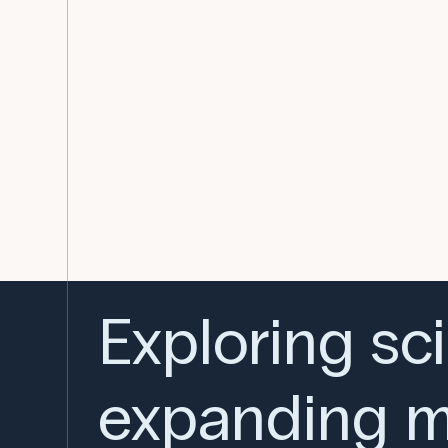
Exploring sc
expanding m