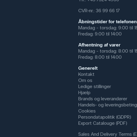
CVR-nr.: 36 99 66 17
Uden for undervisningen er kogep
opvarmning af prøver, samt i fx 
Åbningstider for telefonen
varmekilde på steder med adgang
Mandag - torsdag: 9:00 til 
Fredag: 9:00 til 14:00
Specifikationer
Afhentning af varer
Mandag - torsdag: 8:00 til 
Fredag: 8:00 til 14:00
Generelt
Kontakt
Om os
Ledige stillinger
Hjælp
Brands og leverandører
Handels- og leveringsbeting
Cookies
Persondatapolitik (GDPR)
Export Catalouge (PDF)
Sales And Delivery Terms (E