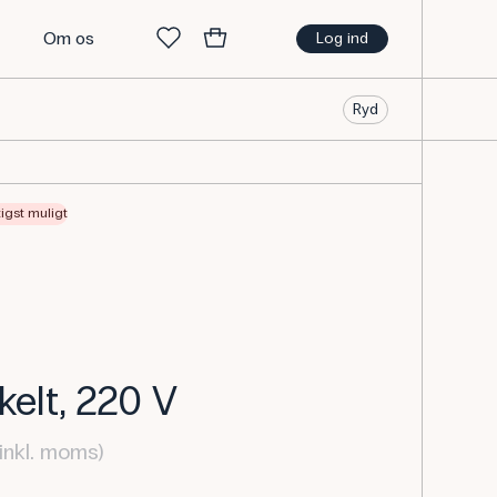
t
Om os
Log ind
Ryd
tigst muligt
kelt, 220 V
inkl. moms)