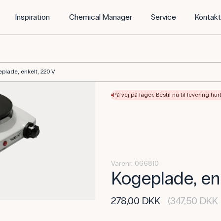
Inspiration
Chemical Manager
Service
Kontak
plade, enkelt, 220 V
På vej på lager. Bestil nu til levering hur
Varenr. 066810
Kogeplade, en
278,00 DKK
(347,50 DKK 