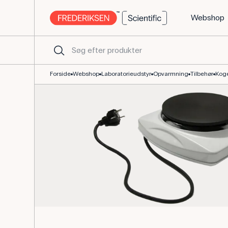
Webshop
Enkelt kogeplade 220 V til undervisning og forsøg
Forside
Webshop
Laboratorieudstyr
Opvarmning
Tilbehør
Koge