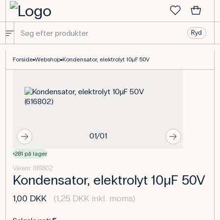
Ryd
Elektrolytkondensator 10µF 50V 100 stk til elektronik
Forside
Webshop
Kondensator, elektrolyt 10µF 50V
01/01
281 på lager
Varenr. 616802
Kondensator, elektrolyt 10µF 50V
1,00 DKK
(1,25 DKK inkl. moms)