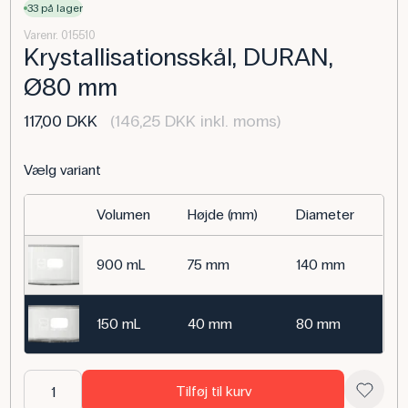
33 på lager
Varenr. 015510
Krystallisationsskål, DURAN,
Ø80 mm
117,00 DKK
(146,25 DKK inkl. moms)
Vælg variant
Volumen
Højde (mm)
Diameter
900 mL
75 mm
140 mm
150 mL
40 mm
80 mm
Tilføj til kurv