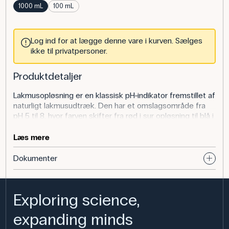
1000 mL
100 mL
Log ind for at lægge denne vare i kurven. Sælges
ikke til privatpersoner.
Produktdetaljer
Lakmusopløsning er en klassisk pH-indikator fremstillet af
naturligt lakmusudtræk. Den har et omslagsområde fra
pH 5 til 8, hvor farven skifter fra rød i sur opløsning til blå i
basisk opløsning. Produktet leveres her i en 1 L flaske og
er registreret under CAS-nummer 1393-92-6.
Læs mere
Dokumenter
Anvendelse af produktet
I naturfagsundervisningen bruges lakmusopløsning ofte
Exploring science,
som en enkel og hurtig metode til at bestemme, om en
opløsning er sur eller basisk. Farveskiftet er tydeligt, og
expanding minds
derfor egner lakmus sig godt som introduktion til syre-