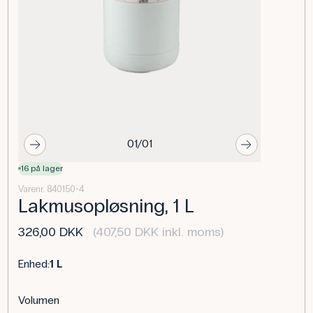
01/01
16 på lager
Varenr. 840150-4
Lakmusopløsning, 1 L
326,00 DKK
(407,50 DKK inkl. moms)
Enhed:
1 L
Volumen