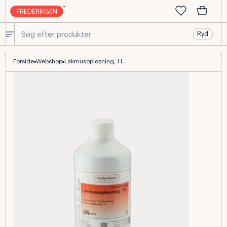
Ryd
Lakmusopløsning 1 L til pH-måling i kemilaboratoriet
Forside
Webshop
Lakmusopløsning, 1 L