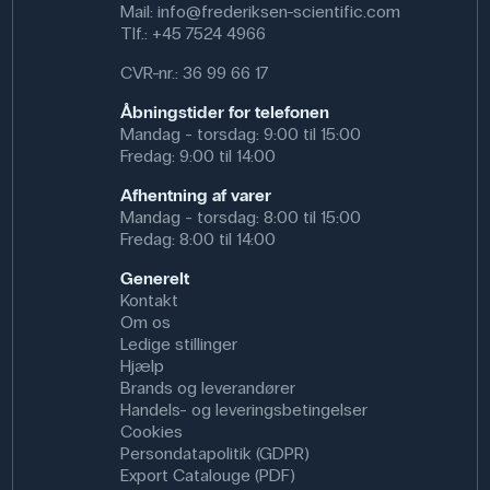
Mail:
info@frederiksen-scientific.com
Anvendelse af produktet
Tlf.:
+45 7524 4966
Den trådløse ledningsevnesensor kan anvendes i
CVR-nr.: 36 99 66 17
naturvidenskabelige fag. I biologi kan sensoren bruges til
at undersøge vandkvaliteten i lokale vandløb eller søer,
Åbningstider for telefonen
hvilket giver eleverne håndgribelige data om biodiversitet
Mandag - torsdag: 9:00 til 15:00
og økosystemers sundhed. I kemi kan sensoren
Fredag: 9:00 til 14:00
anvendes til at studere koncentrationen af forskellige
salte eller mineraler i opløsninger, hvilket kan integreres i
Afhentning af varer
emner om kemiske reaktioner og opløselighed.
Mandag - torsdag: 8:00 til 15:00
Fredag: 8:00 til 14:00
Generelt
Specifikationer
Kontakt
Om os
Brand: Pasco
Ledige stillinger
Hjælp
Brands og leverandører
Handels- og leveringsbetingelser
Cookies
Persondatapolitik (GDPR)
Export Catalouge (PDF)