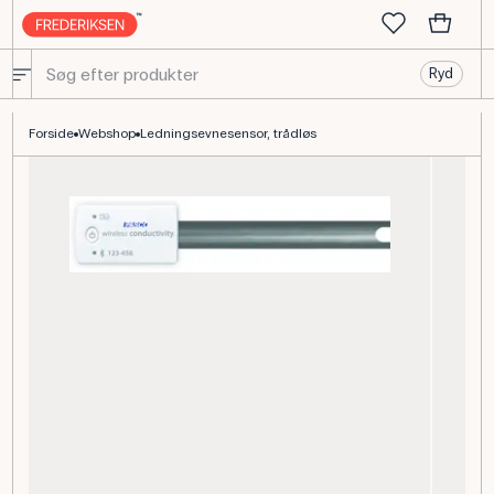
Ryd
Ledningsevnesensor, trådløs til kemiforsøg og vandkvalitet
Forside
Webshop
Ledningsevnesensor, trådløs