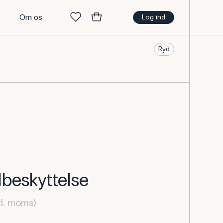
t
Om os
Log ind
Ryd
dbeskyttelse
kl. moms)