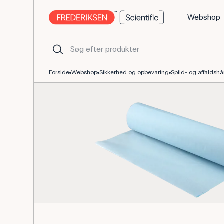
Webshop
Lejepapir, bordbeskyttelse, 50 m, perforeret rulle
Forside
Webshop
Sikkerhed og opbevaring
Spild- og affaldsh