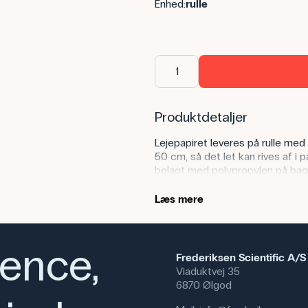
Enhed:
rulle
Produktdetaljer
Lejepapiret leveres på rulle me
50 cm, så det let kan rives af i
belagt med polypropylen på bag
midlertidig afdækning. Oprindelig
sundhedssektoren, men det kan
Læs mere
bemærkes, at papiret ikke er kem
Anvendelse af produktet
ience,
Frederiksen Scientific A/S
I undervisningssammenhæng kan l
Viaduktvej 35
arbejdsflader under praktiske for
6870 Ølgod
nyttigt ved aktiviteter, hvor de
ønsker en hurtig og nem oprydni