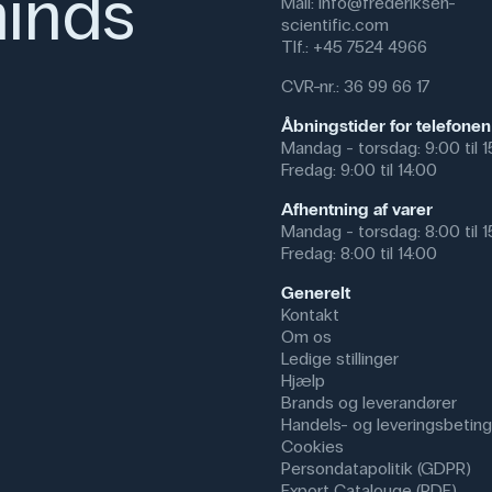
inds
Mail:
info@frederiksen-
om forsøget uden bekymring for s
scientific.com
Tlf.:
+45 7524 4966
I andre miljøer kan papiret anven
værksteder eller hobbyrum, hvor
CVR-nr.: 36 99 66 17
og snavs. Det bruges også i sund
afdækning på undersøgelsesborde
Åbningstider for telefonen
Mandag - torsdag: 9:00 til 
Fredag: 9:00 til 14:00
Specifikationer
Afhentning af varer
Mandag - torsdag: 8:00 til 
Dimensioner: (l) 50 m
Fredag: 8:00 til 14:00
Materiale: Papir, Polypropylen
Generelt
Kontakt
Om os
Ledige stillinger
Hjælp
Brands og leverandører
Handels- og leveringsbeting
Cookies
Persondatapolitik (GDPR)
Export Catalouge (PDF)