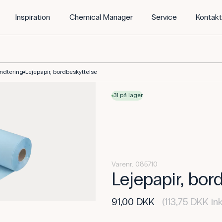
Inspiration
Chemical Manager
Service
Kontak
åndtering
Lejepapir, bordbeskyttelse
31 på lager
Varenr. 085710
Lejepapir, bor
91,00 DKK
(113,75 DKK in