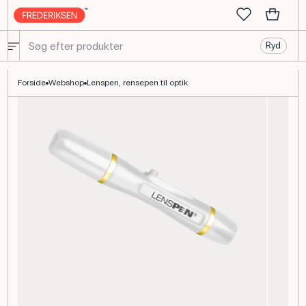
Ryd
Lenspen rensepen – til mikroskoplinser og optiske linser
Forside
Webshop
Lenspen, rensepen til optik