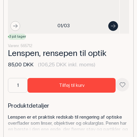
01/03
3 på lager
Varenr. 565712
Lenspen, rensepen til optik
85,00 DKK
(106,25 DKK inkl. moms)
Tilføj til kurv
Produktdetaljer
Lenspen er et praktisk redskab til rengøring af optiske
overflader som linser, objektiver og okularglas. Penen har
en børste i den ene ende, der fjerner støv og partikler, og
en rensepude i den anden, der pudser efter. Et