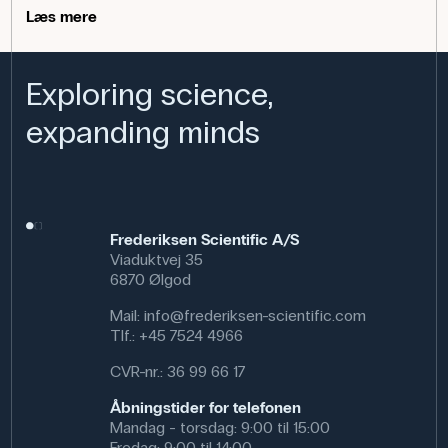
specialudviklet rensepulver aktiveres ved at dreje hætten
Læs mere
en halv omgang, så puden altid er klar til brug.
Anvendelse af produktet
Exploring science,
Lenspen er velegnet i naturfagsundervisning, hvor der
expanding minds
anvendes mikroskoper, stereolupper eller optiske
instrumenter. Den sikrer rene linser og dermed klare
billeder under observationer. Den er også nyttig i
laboratorier, på feltarbejde eller ved foto- og optisk
udstyr, hvor hurtig og skånsom rengøring er nødvendig.
Frederiksen Scientific A/S
Specifikationer
Viaduktvej 35
Farve: Hvid
6870 Ølgod
Mail:
info@frederiksen-scientific.com
Tlf.:
+45 7524 4966
CVR-nr.: 36 99 66 17
Åbningstider for telefonen
Mandag - torsdag: 9:00 til 15:00
Fredag: 9:00 til 14:00