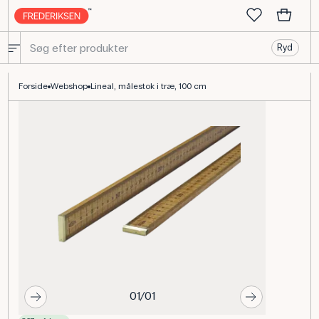
Ryd
Lineal Målestok Træ 100 cm - Frederiksen Scientific
Forside
Webshop
Lineal, målestok i træ, 100 cm
01/01