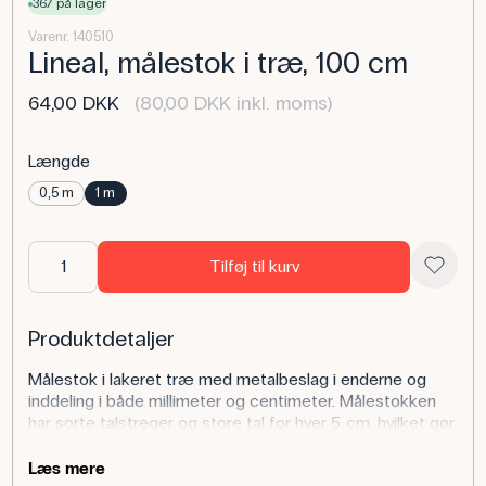
367 på lager
Varenr. 140510
Lineal, målestok i træ, 100 cm
64,00 DKK
(80,00 DKK inkl. moms)
Længde
0,5 m
1 m
Tilføj til kurv
Produktdetaljer
Målestok i lakeret træ med metalbeslag i enderne og
inddeling i både millimeter og centimeter. Målestokken
har sorte talstreger og store tal for hver 5. cm, hvilket gør
den nem at aflæse, også når du skal bruge den som
skala på videooptagelser eller til opmåling på afstand.
Læs mere