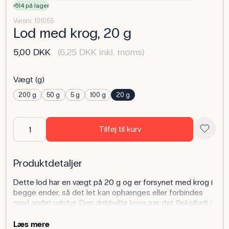
514 på lager
Varenr. 191055
Lod med krog, 20 g
5,00 DKK
(6,25 DKK inkl. moms)
Vægt (g)
200 g
50 g
5 g
100 g
20 g
Tilføj til kurv
Produktdetaljer
Dette lod har en vægt på 20 g og er forsynet med krog i
begge ender, så det let kan ophænges eller forbindes
med andet udstyr. Den dobbelte krog gør det fleksibelt i
forskellige forsøgsopstillinger.
Læs mere