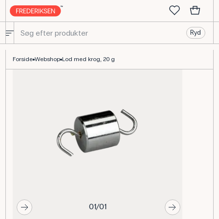
Ryd
Lod med Krog, 20 g, Dobbelt Krog til Fysikforsøg Brug
Forside
Webshop
Lod med krog, 20 g
01/01