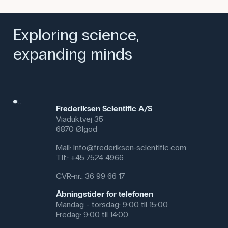
Anvendelse af produktet
I fysikundervisningen bruges loddet til øvelser med
Exploring science,
kræfter, vægt og ligevægt. Eleverne kan fx anvende det
sammen med et dynamometer til måling af kræfter eller
expanding minds
kombinere flere lodder for at udforske sammenhængen
mellem masse og tyngdekraft.
Loddet kan også indgå i forsøg med remskiver,
vægtstænger eller i undersøgelser af opdrift i væsker.
Den lave vægt gør det særligt egnet til præcise
Frederiksen Scientific A/S
justeringer i opstillinger, hvor små masseforskelle skal
Viaduktvej 35
undersøges.
6870 Ølgod
Specifikationer
Mail:
info@frederiksen-scientific.com
Vægt (g): 20 g
Tlf.:
+45 7524 4966
CVR-nr.: 36 99 66 17
Åbningstider for telefonen
Mandag - torsdag: 9:00 til 15:00
Fredag: 9:00 til 14:00