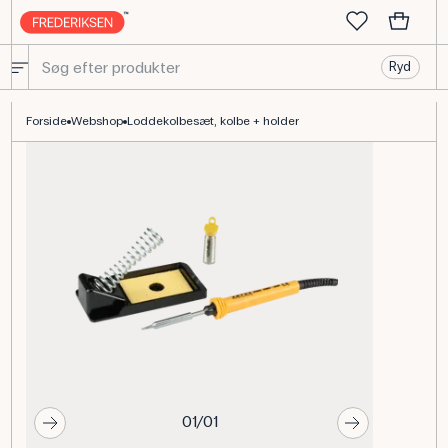
Ryd
Loddekolbesæt 25 W med kolbe, holder og loddetin
Forside
Webshop
Loddekolbesæt, kolbe + holder
01/01