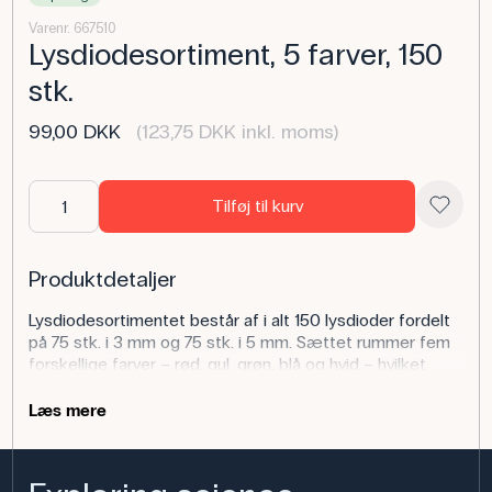
Varenr. 667510
Lysdiodesortiment, 5 farver, 150
stk.
99,00 DKK
(123,75 DKK inkl. moms)
Tilføj til kurv
Produktdetaljer
Lysdiodesortimentet består af i alt 150 lysdioder fordelt
på 75 stk. i 3 mm og 75 stk. i 5 mm. Sættet rummer fem
forskellige farver – rød, gul, grøn, blå og hvid – hvilket
giver gode muligheder for variation i forsøg og
opstillinger. Hver lysdiode kan maksimalt belastes med
Læs mere
en strøm på 20 mA.