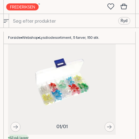
Ryd
Lysdiodesortiment 5 farver 150 stk til elektronikforsøg
Forside
Webshop
Lysdiodesortiment, 5 farver, 150 stk.
01/01
63 på lager