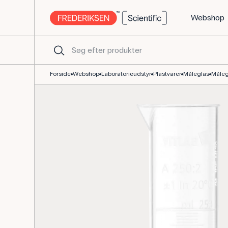
Webshop
Måleglas i PMP-plast, 250 mL, klasse A, autoklaverbart
Forside
Webshop
Laboratorieudstyr
Plastvarer
Måleglas
Måleg