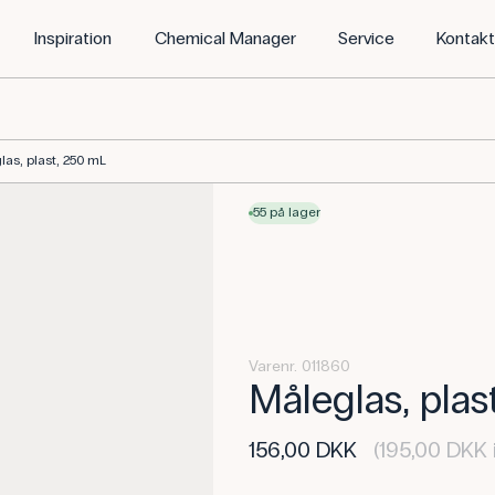
Inspiration
Chemical Manager
Service
Kontak
las, plast, 250 mL
55 på lager
Varenr. 011860
Måleglas, plas
156,00 DKK
(195,00 DKK 