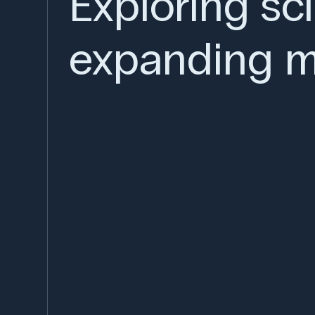
Exploring sc
expanding m