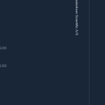
Frederiksen Scientific A/S
x 315 mm
15:00
15:00