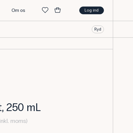
t
Om os
Log ind
Ryd
t, 250 mL
inkl. moms)