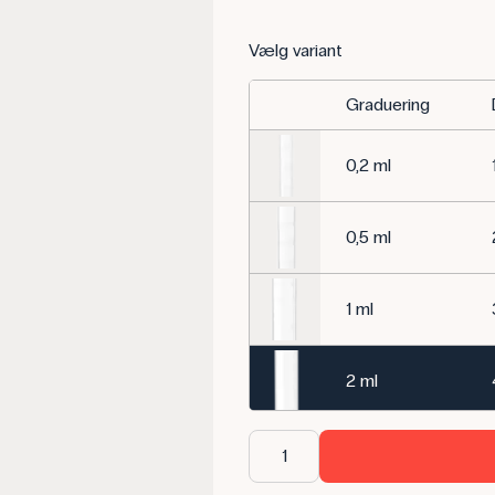
Vælg variant
Graduering
0,2 ml
0,5 ml
1 ml
2 ml