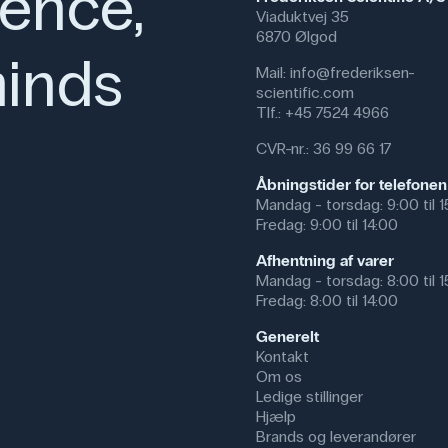
ience,
Specifikationer
Viaduktvej 35
Graduering: 2 ml
6870 Ølgod
inds
Volumen: 250
Mail:
info@frederiksen-
Farve: Transparent
scientific.com
Dimensioner: (ø x h) 44 mm 
Tlf.:
+45 7524 4966
CVR-nr.: 36 99 66 17
Åbningstider for telefonen
Mandag - torsdag: 9:00 til 
Fredag: 9:00 til 14:00
Afhentning af varer
Mandag - torsdag: 8:00 til 
Fredag: 8:00 til 14:00
Generelt
Kontakt
Om os
Ledige stillinger
Hjælp
Brands og leverandører