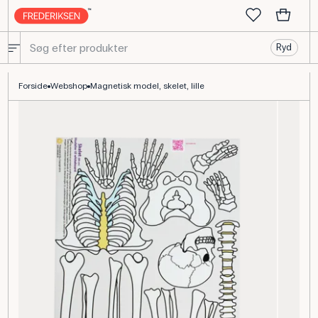
Ryd
Magnetisk skeletmodel – 16 knogledele til undervisning
Forside
Webshop
Magnetisk model, skelet, lille